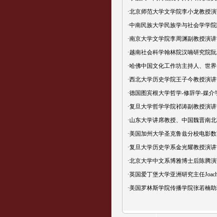
·
北京师范大学文学院李小龙教授演讲“怡
·
中南民族大学民族学与社会学学院陈
·
南京大学文学院李周渊副教授演讲“从
·
越南社会科学翰林院汉喃研究院阮
·
哈佛中国文化工作坊主持人、世界华
·
西北大学历史学院王子今教授演讲“车到
·
德国图宾根大学哲学-修辞学-媒介学教
·
复旦大学哲学学院祁涛副教授演讲“社
·
山东大学讲席教授、中国魏晋南北朝史
·
美国加州大学圣克鲁兹分校电影数
·
复旦大学历史学系金光耀教授演讲“八千
·
北京大学中文系博雅博士后陈腾演讲“
·
英国爱丁堡大学亚洲研究主任Joach
·
美国罗林斯学院传播学院张若楠助理教授