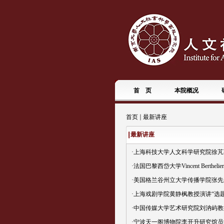
首 页
本院概况
首页
最新讲座
最新讲座
·
上海科技大学人文科学研究院徐芃副教授
·
法国巴黎西岱大学Vincent Berth
·
美国格兰谷州立大学传播学院张先广教授
·
上海戏剧学院黄静枫教授演讲“选题有
·
中国传媒大学艺术研究院刘汭屿教授演
·
宁波天一阁博物院李开升研究馆员演讲“