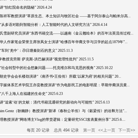
红院命名的隐秘” 2026.4.24
祥军教授演讲“草原生态、本土知识与牧区社会 ——基于阿尔泰山与帕米尔高...
多语对勘到智能分析：人工智能时代的人文研究方法” 2026.4.14
氏雪副研究员演讲“东西书籍交流——以越南《金云翘绘本》的百年法英流传过程...
人作家笔会荣誉主席张凤女士演讲“哈佛百年华裔文学与汉学的起点1879年”...
‘羌中’：尕日塘秦刻石的意义” 2025.11.3
授克劳斯·萨克斯-洪巴赫演讲“视觉理性批判” 2025.11.5
会转型中的社会想象问题——托克维尔和马克思的视角” 2025.10.22
学会会长楼劲演讲“《南齐书•王俭传》所载‘以家为府’的相关问题” 20...
字媒体系艺术学院王亦蛮教授演讲“作为电影民工的电影明星：早期华裔演员黄...
上海人在福建的生命史” 2025.6.23
追索‘动’的文献：清代书籍流通研究的新动向与可能性” 2025.6.13
im Gentz（耿幽静）教授演讲“新译《春秋公羊传》与《穀梁传》的诠释方法”...
演讲“网络博主Vlog的带货逻辑：定量研究SSCI发表案例分享” 2025.6....
每页
20
记录
总共
494
记录
第一页
<<上一页
下一页>>