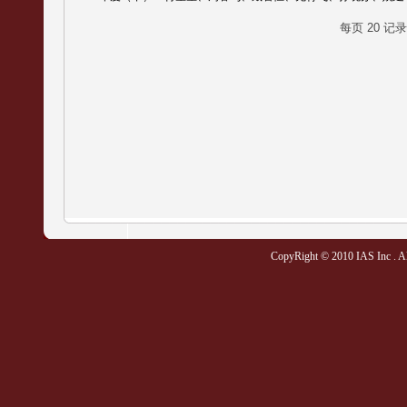
每页
20
记
CopyRight © 2010 IAS Inc . All