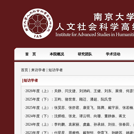
首 页
本院概况
研究团队
学术活动
首页
来访学者
短访学者
短访学者
·
2026年度（上）：关静、闫文捷、刘汭屿、王健、刘东、展倩、何
·
2025年度（下）：王昀、骆世查、顾迁、潘超、阮氏雪
·
2025年度（上）：张昊苏、张舒君、康亚飞、陈腾、戴宇辰、张若
·
2024年度（下）：沈揆植、张龙、谭云明、向珊、董静姝、蒋文
·
2024年度（上）：李钧鹏、袁家丽、虞鑫、孙承娟、刘佳、张春田
·
2023年度（下）：付星星、周睿鸣、戴智恒、尧育飞、孙晓苏、姚