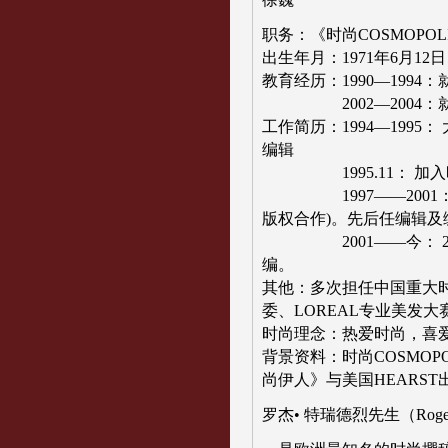
职务：《时尚COSMOPOL
出生年月：1971年6月12日
教育经历：1990—199
2002—2004：就读
工作简历：1994—1995
编辑
1995.11： 加入
1997——2001：参
版权合作)。先后任编辑及
2001——今： 200
编。
其他：多次担任中国重大
委、LOREAL专业美发大
时尚理念：热爱时尚，喜
背景资料：时尚COSMOPO
尚伊人》与美国HEARST
罗杰• 特瑞德烈先生（Roger 