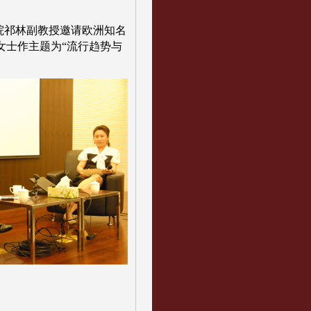
院祁林副教授邀请欧洲知名
徐巍女士作主题为“流行趋势与