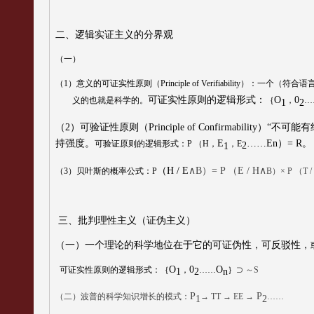
二、
逻辑实证主义的分界观
（一
）
（
1
）意义的可证实性原则（
Principle of Verifiability
）：一个（符合语
可证实性原则的逻辑形式：
O
0
义
的也就是科学的。
｛
，
…
1
2
（
2
）
可验证性原则（
Principle of Confirmability
）“不可能
持强度。
E
……
En
）
= R
。
可验证原则
的逻辑形式
：
P
（
H
，
，
E
2
1
（
H / E
∧
B
）
= P
（
E / H
∧
（
3
）贝叶斯的概率公式：
P
B
）×
P
（
T /
三、批判理性主义（证伪主义）
（一）一个理论的科学地位在于它的可证伪性，可反驳性，
O
0
O
可证实性原则的逻辑形式：｛
，
……
｝
⊃
～
S
1
2
n
P
P
（二）波普的科学知识增长的模式：
→
TT
→
EE
→
……
1
2