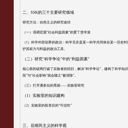
二、
SSK
的三个主要研究领域
研究方法：自然主义的研究途径
（一）强调宏观
“
社会利益因素
”
的爱丁堡学派
（
1
）科学外部划界的政治：科学无非是某一科学共同体在某一历史时
护其权力与利益的政治工具。
（二）研究
“
科学争论
”
中的
“
利益因素
”
核心群的磋商打破了实验者的回归，解决
“
科学争论
”
，建构了科学知
段
”
与
“
社会影响
”
就会随之
“
被清除
”
。
（三）打开潘多拉的黑箱
——
实验室研究
（
1
）实验室的知识建构
（
2
）实验室的投资目的
“
可信性
”
三、
后殖民主义的科学观