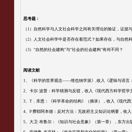
思考题：
（1）
自然科学与人文社会科学之间有关理论的验证，证据
（2）
人文社会科学中是否存在着范式？如果存在，与自然
（
3
）
“自然的社会建构”与“社会的社会建构”有何不同？
阅读文献
1
、《科学的世界观念
——
维也纳学派》
,
收入《
逻辑与语言
2
、卡尔·波普：
科学猜测与反驳，收入《现代西方科学哲
学
3
、
T
．库恩：《科学革命的结构》（摘录），收入《现代西
4
、
P.
费耶阿本德：反对方法：无政府主义知识论纲要，收入
5
、大卫·布鲁尔：《知识与社会意象》（第一章），东方出